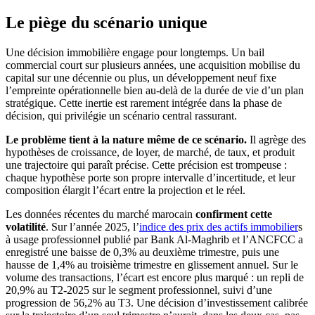
Le piège du scénario unique
Une décision immobilière engage pour longtemps. Un bail
commercial court sur plusieurs années, une acquisition mobilise du
capital sur une décennie ou plus, un développement neuf fixe
l’empreinte opérationnelle bien au-delà de la durée de vie d’un plan
stratégique. Cette inertie est rarement intégrée dans la phase de
décision, qui privilégie un scénario central rassurant.
Le problème tient à la nature même de ce scénario.
Il agrège des
hypothèses de croissance, de loyer, de marché, de taux, et produit
une trajectoire qui paraît précise. Cette précision est trompeuse :
chaque hypothèse porte son propre intervalle d’incertitude, et leur
composition élargit l’écart entre la projection et le réel.
Les données récentes du marché marocain
confirment cette
volatilité
. Sur l’année 2025, l’
indice des prix des actifs immobilier
s
à usage professionnel publié par Bank Al-Maghrib et l’ANCFCC a
enregistré une baisse de 0,3% au deuxième trimestre, puis une
hausse de 1,4% au troisième trimestre en glissement annuel. Sur le
volume des transactions, l’écart est encore plus marqué : un repli de
20,9% au T2-2025 sur le segment professionnel, suivi d’une
progression de 56,2% au T3. Une décision d’investissement calibrée